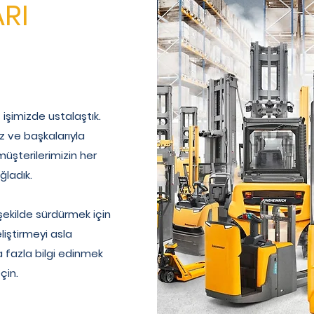
RI
 işimizde ustalaştık.
iz ve başkalarıyla
müşterilerimizin her
ladık.
şekilde sürdürmek için
liştirmeyi asla
 fazla bilgi edinmek
çin.