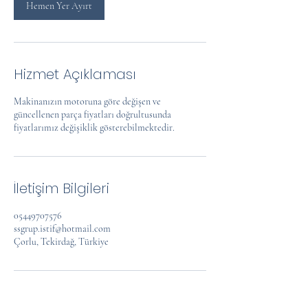
.
Hemen Yer Ayırt
Hizmet Açıklaması
Makinanızın motoruna göre değişen ve
güncellenen parça fiyatları doğrultusunda
fiyatlarımız değişiklik gösterebilmektedir.
İletişim Bilgileri
05449707576
ssgrup.istif@hotmail.com
Çorlu, Tekirdağ, Türkiye