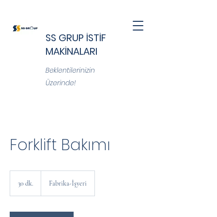
SS GRUP İSTİF
MAKİNALARI
Beklentilerinizin
Üzerinde!
Forklift Bakımı
30 dk.
3
Fabrika-İşyeri
0
d
k